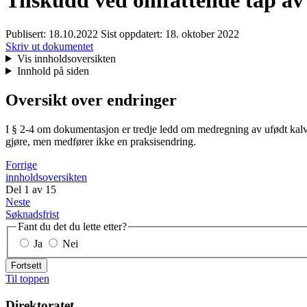
Tilskudd ved omfattende tap av r
Publisert:
18.10.2022
Sist oppdatert:
18. oktober 2022
Skriv ut dokumentet
Vis innholdsoversikten
Innhold på siden
Oversikt over endringer
I § 2-4 om dokumentasjon er tredje ledd om medregning av ufødt kalv 
gjøre, men medfører ikke en praksisendring.
Forrige
innholdsoversikten
Del
1
av
15
Neste
Søknadsfrist
Fant du det du lette etter?
Ja
Nei
Fortsett
Til toppen
Direktoratet