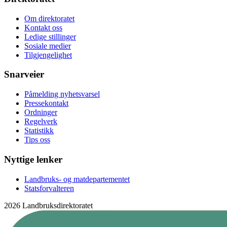
Om direktoratet
Kontakt oss
Ledige stillinger
Sosiale medier
Tilgjengelighet
Snarveier
Påmelding nyhetsvarsel
Pressekontakt
Ordninger
Regelverk
Statistikk
Tips oss
Nyttige lenker
Landbruks- og matdepartementet
Statsforvalteren
2026 Landbruksdirektoratet