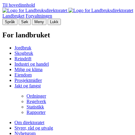
Til hovedinnhold
Landbruket
Forvaltningen
Språk
Søk
Meny
Lukk
For landbruket
Jordbruk
Skogbruk
Reindrift
Industri og handel
Miljø og klima
Eiendom
Prosjektmidler
Jakt og fangst
Ordninger
Regelverk
Statistikk
Rapporter
Om direktoratet
Styrer, råd og utvalg
Nyhetsrom