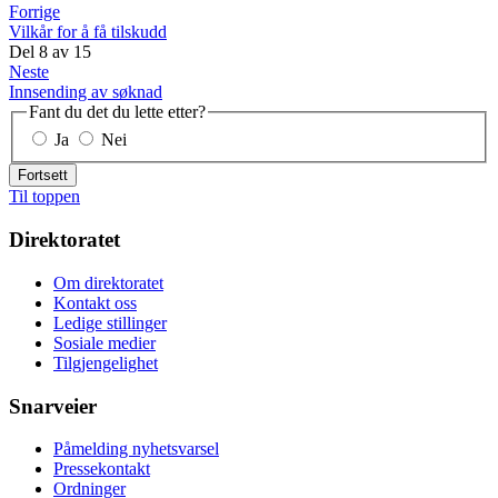
Forrige
Vilkår for å få tilskudd
Del
8
av
15
Neste
Innsending av søknad
Fant du det du lette etter?
Ja
Nei
Fortsett
Til toppen
Direktoratet
Om direktoratet
Kontakt oss
Ledige stillinger
Sosiale medier
Tilgjengelighet
Snarveier
Påmelding nyhetsvarsel
Pressekontakt
Ordninger