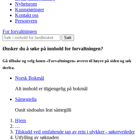
Nyhetsrom
Kunngjøringer
Kontakt oss
Personvern
For forvaltningen
Søk
Ønsker du å søke på innhold for forvaltningen?
Gå tilbake og velg fanen «Forvaltningen» øverst til høyre på siden og søk
derfra.
Norsk Bokmål
Alt innhold er tilgjengelig på bokmål
Sámegiella
Oasit sisdoalus leat sámegilli
Hjem
…
Tilskudd ved omfattende tap av rein i ulykker - søkerveileder
Utfylling av søknaden