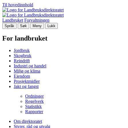
Til hovedinnhold
Landbruket
Forvaltningen
Språk
Søk
Meny
Lukk
For landbruket
Jordbruk
Skogbruk
Reindrift
Industri og handel
Miljø og klima
Eiendom
Prosjektmidler
Jakt og fangst
Ordninger
Regelverk
Statistikk
Rapporter
Om direktoratet
Styrer, råd og utvalg