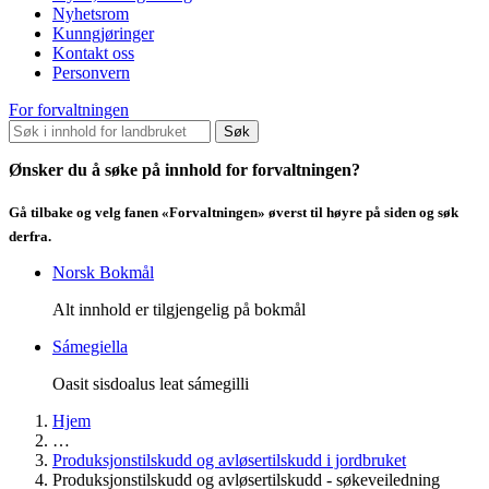
Nyhetsrom
Kunngjøringer
Kontakt oss
Personvern
For forvaltningen
Søk
Ønsker du å søke på innhold for forvaltningen?
Gå tilbake og velg fanen «Forvaltningen» øverst til høyre på siden og søk
derfra.
Norsk Bokmål
Alt innhold er tilgjengelig på bokmål
Sámegiella
Oasit sisdoalus leat sámegilli
Hjem
…
Produksjonstilskudd og avløsertilskudd i jordbruket
Produksjonstilskudd og avløsertilskudd - søkeveiledning