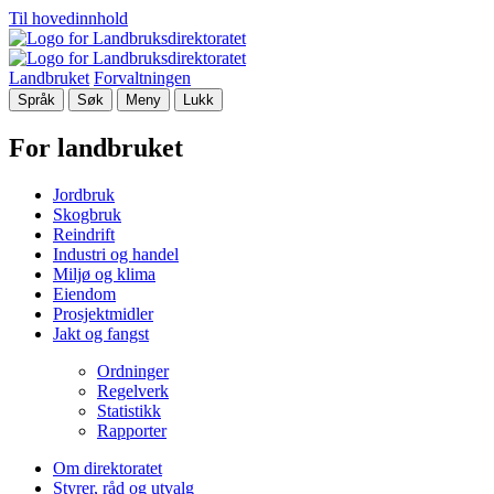
Til hovedinnhold
Landbruket
Forvaltningen
Språk
Søk
Meny
Lukk
For landbruket
Jordbruk
Skogbruk
Reindrift
Industri og handel
Miljø og klima
Eiendom
Prosjektmidler
Jakt og fangst
Ordninger
Regelverk
Statistikk
Rapporter
Om direktoratet
Styrer, råd og utvalg