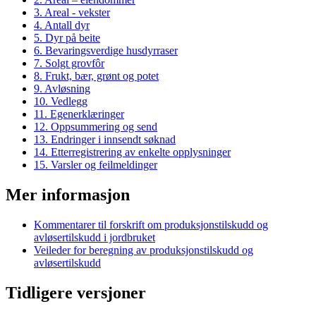
3. Areal - vekster
4. Antall dyr
5. Dyr på beite
6. Bevaringsverdige husdyrraser
7. Solgt grovfôr
8. Frukt, bær, grønt og potet
9. Avløsning
10. Vedlegg
11. Egenerklæringer
12. Oppsummering og send
13. Endringer i innsendt søknad
14. Etterregistrering av enkelte opplysninger
15. Varsler og feilmeldinger
Mer informasjon
Kommentarer til forskrift om produksjonstilskudd og
avløsertilskudd i jordbruket
Veileder for beregning av produksjonstilskudd og
avløsertilskudd
Tidligere versjoner